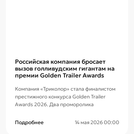
Российская компания бросает
вызов голливудским гигантам на
премии Golden Trailer Awards
Компания «Триколор» стала финалистом
престижного конкурса Golden Trailer
Awards 2026. Два проморолика
оператора вошли в шорт-лист сразу в
четырех номинациях и посоревнуются за
Подробнее
14 мая 2026 00:00
награды с мировыми студиями и