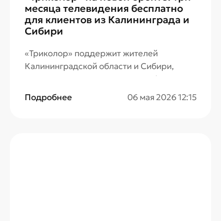
месяца телевидения бесплатно
для клиентов из Калининграда и
Сибири
«Триколор» поддержит жителей
Калининградской области и Сибири,
которые временно оставались без
доступа к телевидению из-за аварии на
Подробнее
06 мая 2026 12:15
спутнике «Экспресс-АТ1». Оператор
подарит телезрителям подписку на три
месяца. Воспользоваться предложением
смогут клиенты «Триколор» с
действующей и неактивной подпиской, а
также новые абоненты.