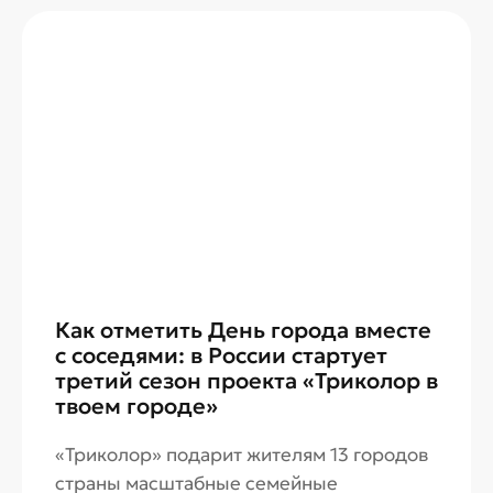
стране смогут узнавать о жизни,
инициативах и достижениях школьников,
а юные медийщики получат новую
возможность заявить о себе на
федеральном уровне.
Как отметить День города вместе
с соседями: в России стартует
третий сезон проекта «Триколор в
твоем городе»
«Триколор» подарит жителям 13 городов
страны масштабные семейные