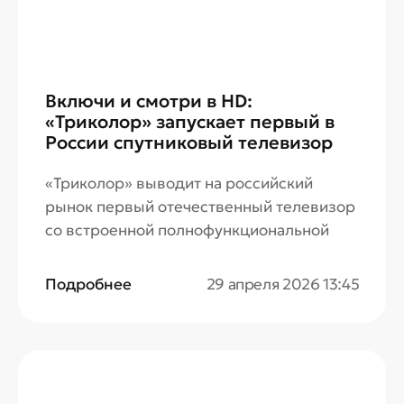
Включи и смотри в HD:
«Триколор» запускает первый в
России спутниковый телевизор
«Триколор» выводит на российский
рынок первый отечественный телевизор
со встроенной полнофункциональной
приставкой. Устройство с экраном 32
дюйма полностью заменяет отдельную
Подробнее
29 апреля 2026 13:45
приставку и работает в двух режимах:
автономно через спутниковый сигнал без
доступа к интернету и как сетевое
устройство с доступом к контенту
онлайн-кинотеатра при подключении к