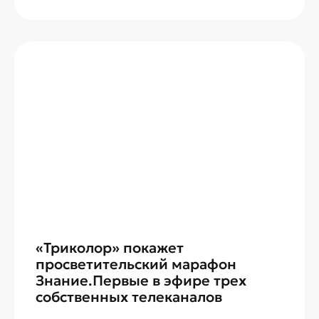
переведен с орбитальной позиции 140°
на 56°. Данный шаг направлен на
развитие канального плана «Триколор».
«Триколор» покажет
просветительский марафон
Знание.Первые в эфире трех
собственных телеканалов