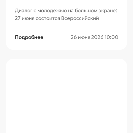
Диалог с молодежью на большом экране:
27 июня состоится Всероссийский
фестиваль «День молодежи», самые
яркие события которого смогут увидеть
Подробнее
26 июня 2026 10:00
зрители каналов «Триколор».