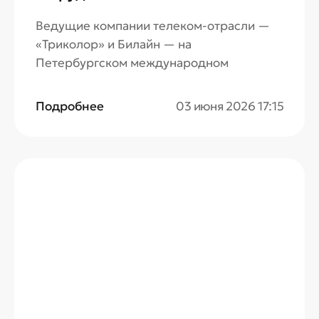
Ведущие компании телеком-отрасли —
«Триколор» и Билайн — на
Петербургском международном
экономическом форуме объявили о
новом сотрудничестве. Подписанное
Подробнее
03 июня 2026 17:15
соглашение предполагает использование
ИИ-технологии Билайна в работе
крупнейшего российского оператора
платного ТВ.