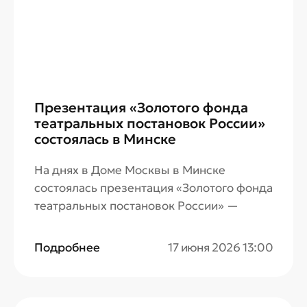
Презентация «Золотого фонда
театральных постановок России»
состоялась в Минске
На днях в Доме Москвы в Минске
состоялась презентация «Золотого фонда
театральных постановок России» —
медиапроекта по созданию масштабной
видеотеки спектаклей нашей страны.
Подробнее
17 июня 2026 13:00