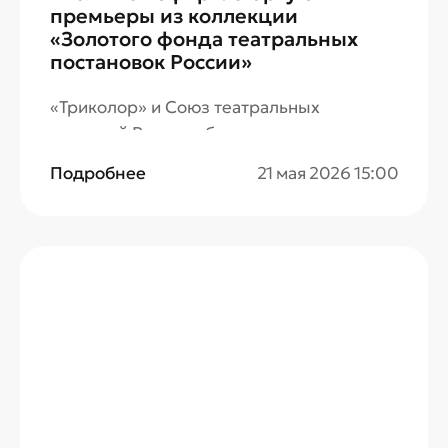
премьеры из коллекции
«Золотого фонда театральных
постановок России»
«Триколор» и Союз театральных
деятелей России объявляют старт
премьер нового этапа проекта «Золотой
Подробнее
21 мая 2026 15:00
фонд театральных постановок России» —
масштабной инициативы по созданию
видеотеки телеверсий отечественных
спектаклей в честь 150-летнего юбилея
СТД РФ. Презентация нового сезона
состоялась 21 мая на пресс-конференции
в ТАСС.