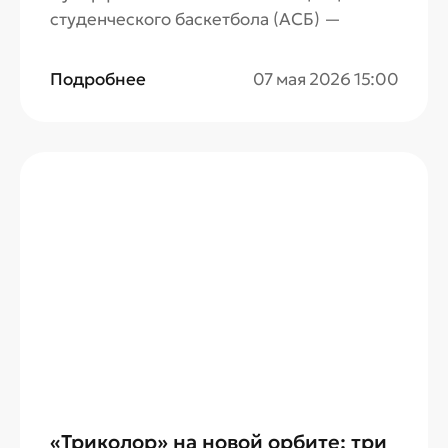
студенческого баскетбола (АСБ) —
ключевое событие студенческого спорта
России. Эксклюзивным вещателем
Подробнее
07 мая 2026 15:00
турнира выступит «Триколор Спорт».
«Триколор» на новой орбите: три