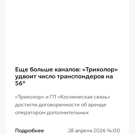
Wi‑Fi.
Еще больше каналов: «Триколор»
удвоит число транспондеров на
56°
«Триколор» и ГП «Космическая связь»
достигли договоренности об аренде
оператором дополнительных
транспондеров на спутнике «Экспресс-
АТ2», который в начале апреля был
Подробнее
28 апреля 2026 14:00