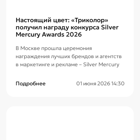
Настоящий цвет: «Триколор»
получил награду конкурса Silver
Mercury Awards 2026
В Москве прошла церемония
награждения лучших брендов и агентств
в маркетинге и рекламе – Silver Mercury
Awards 2026. Проект «Триколор» был
удостоен награды в номинации «Лучший
Подробнее
01 июня 2026 14:30
рекламный ролик».