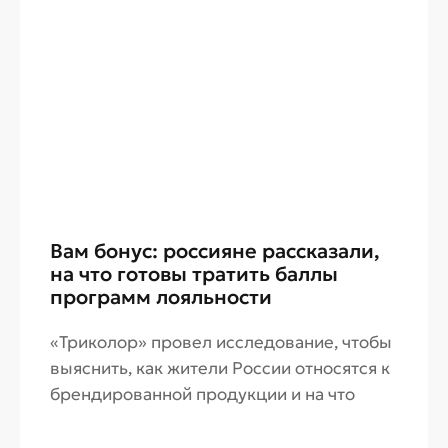
Вам бонус: россияне рассказали,
на что готовы тратить баллы
программ лояльности
«Триколор» провел исследование, чтобы
выяснить, как жители России относятся к
брендированной продукции и на что
готовы тратить бонусные баллы
программ лояльности.