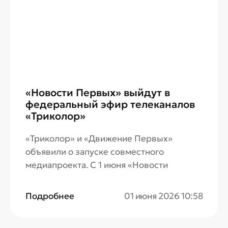
«Новости Первых» выйдут в
федеральный эфир телеканалов
«Триколор»
«Триколор» и «Движение Первых»
объявили о запуске совместного
медиапроекта. С 1 июня «Новости
Первых» и другие ключевые события
Движения будут выходить в эфире
Подробнее
01 июня 2026 10:58
телеканалов «Триколор». Благодаря
партнерству миллионы зрителей по всей