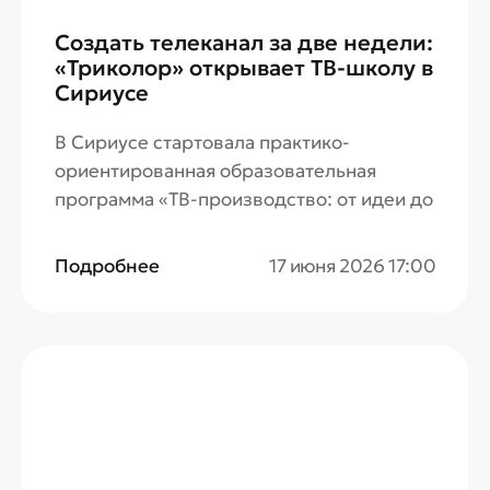
Создать телеканал за две недели:
«Триколор» открывает ТВ-школу в
Сириусе
В Сириусе стартовала практико-
ориентированная образовательная
программа «ТВ-производство: от идеи до
эфира». Эксперты компании «Триколор»
— стратегического информационного
Подробнее
17 июня 2026 17:00
партнера Сириуса — познакомят
студентов с полным циклом создания
современного телеканала.