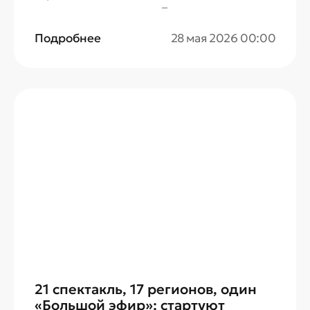
праздники по случаю Дня города.
Совместно с телеканалами оператор
Подробнее
28 мая 2026 00:00
организует большие развлекательные
площадки для всей семьи: с конкурсами,
мастер-классами и интерактивными
играми.
21 спектакль, 17 регионов, один
«Большой эфир»: стартуют