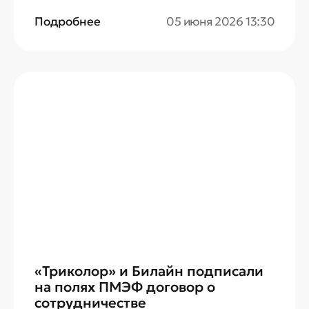
оборудования для доступа к
Подробнее
05 июня 2026 13:30
телевидению. О старте акции «Добрый
сигнал» объявила Уполномоченный при
Президенте Российской Федерации по
правам ребенка Мария Львова-Белова на
полях ПМЭФ.
«Триколор» и Билайн подписали
на полях ПМЭФ договор о
сотрудничестве